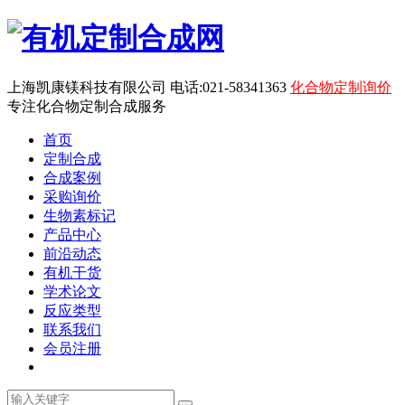
上海凯康镁科技有限公司 电话:021-58341363
化合物定制询价
专注化合物定制合成服务
首页
定制合成
合成案例
采购询价
生物素标记
产品中心
前沿动态
有机干货
学术论文
反应类型
联系我们
会员注册