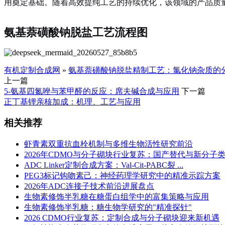
用奠定基础。随着高效提纯工艺的持续优化，该领域的产品质
氨基萘磺酸钠脱盐工艺流程图
有机定制合成网
»
氨基萘磺酸钠脱盐精制工艺：氯化钠杂质的
上一篇
5‑氨基四氮唑与苯甲醛的反应：席夫碱合成与应用
下一篇
正丁基锂亲核加成：机理、工艺与应用
相关推荐
虾青素双重抗血栓机制与多维生物活性研究前沿
2026年CDMO与分子砌块行业复苏：国产替代与新分子类型驱
ADC Linker定制合成方案：Val-Cit-PABC裂 ...
PEG3标记钩吻素己：神经药理学研究中的精准示踪方案
2026年ADC连接子技术前沿进展盘点
生物素修饰半乳糖在糖蛋白组学中的富集策略与应用
生物素修饰半乳糖：糖生物学研究的"精准探针"
2026 CDMO行业复苏：定制合成与分子砌块迎来新机遇