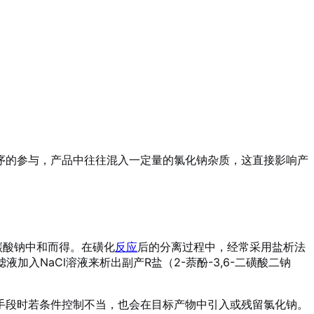
序的参与，产品中往往混入一定量的氯化钠杂质，这直接影响产
经碳酸钠中和而得
。在磺化
反应
后的分离过程中，经常采用盐析法
入NaCl溶液来析出副产R盐（2-萘酚-3,6-二磺酸二钠
手段时若条件控制不当，也会在目标产物中引入或残留氯化钠
。