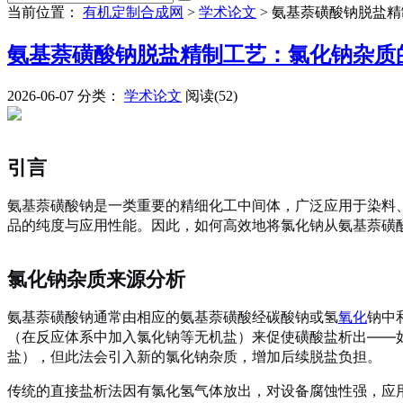
当前位置：
有机定制合成网
>
学术论文
>
氨基萘磺酸钠脱盐精
氨基萘磺酸钠脱盐精制工艺：氯化钠杂质
2026-06-07
分类：
学术论文
阅读(52)
引言
氨基萘磺酸钠是一类重要的精细化工中间体，广泛应用于染料
品的纯度与应用性能。因此，如何高效地将氯化钠从氨基萘磺
氯化钠杂质来源分析
氨基萘磺酸钠通常由相应的氨基萘磺酸经碳酸钠或氢
氧化
钠中
（在反应体系中加入氯化钠等无机盐）来促使磺酸盐析出——如G酸
盐）
，但此法会引入新的氯化钠杂质，增加后续脱盐负担。
传统的直接盐析法因有氯化氢气体放出，对设备腐蚀性强，应