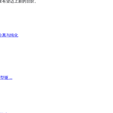
量有望迈上新的台阶。
分离与纯化
 ...