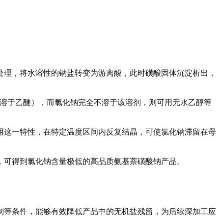
处理，将水溶性的钠盐转变为游离酸，此时磺酸固体沉淀析出，
溶于乙醚
），而氯化钠完全不溶于该溶剂，则可用无水乙醇等
用这一特性，在特定温度区间内反复结晶，可使氯化钠滞留在母
，可得到氯化钠含量极低的高品质氨基萘磺酸钠产品。
制等条件，能够有效降低产品中的无机盐残留，为后续深加工应