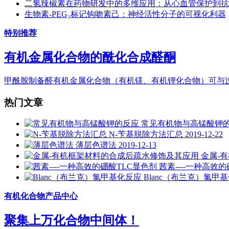
二氢辣椒素在药物研发中的多维应用：从心血管保护到抗
生物素-PEG₃标记钩吻素己：神经活性分子的可视化利器
特别推荐
有机金属化合物的酰化合成醛酮
甲酰胺制备醛有机金属化合物（有机镁、有机锂化合物）可与过量
热门文章
常见有机物与高锰酸钾
N-苄基脱除方法汇总
2019-12-22
薄层色谱法
2019-12-13
金属-
茜素----一种高效
Blanc（布兰克）氯甲
有机化合物产品中心
聚集上万化合物中间体！