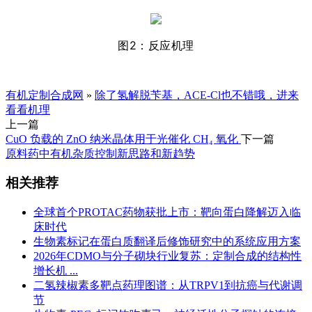
图2：反应机理
有机定制合成网
»
除了氢解脱苄基，ACE-Cl也不错哦，进来
看看机理
上一篇
CuO 负载的 ZnO 纳米晶体用于光催化 CH₄ 氧化
下一篇
原料药中有机杂质控制新思路和新趋势
相关推荐
全球首个PROTAC药物获批上市：靶向蛋白降解迈入临
床时代
生物素标记在蛋白质翻译后修饰研究中的系统应用方案
2026年CDMO与分子砌块行业复苏：定制合成的结构性
增长机 ...
二氢辣椒素多靶点药理图谱：从TRPV1到抗癌与代谢调
节