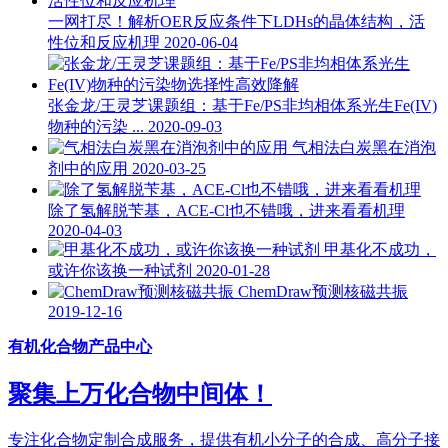
一网打尽！解析OER反应条件下LDHs的晶体结构，活
性位和反应机理
2020-06-04
张金龙/王灵芝课题组：基于Fe/PS非均相体系光生Fe(IV)
物种的污染 ...
2020-09-03
气相法白炭黑在消泡
剂中的应用
2020-03-25
除了氢解脱苄基，ACE-Cl也不错哦，进来看看机理
2020-04-03
甲基化不成功，
或许你该换一种试剂
2020-01-28
ChemDraw预测核磁共振
2019-12-16
有机化合物产品中心
聚集上万化合物中间体！
专注化合物定制合成服务，提供有机小分子的合成、高分子接