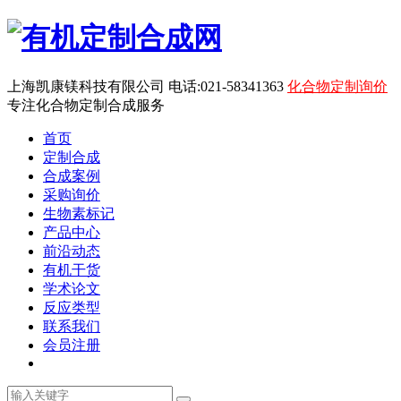
上海凯康镁科技有限公司 电话:021-58341363
化合物定制询价
专注化合物定制合成服务
首页
定制合成
合成案例
采购询价
生物素标记
产品中心
前沿动态
有机干货
学术论文
反应类型
联系我们
会员注册