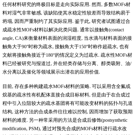
任何材料研究的终极目标是走向实际应用
.
然而
,
多数
MOFs
材
料对湿气非常敏感
,
该缺陷使其水稳定性较差而导致结构易于
坍塌
,
因而严重制约了其实际应用
.
鉴于此
,
研究者试图通过合
成疏水性
MOFs
材料以解决此类问题
.
通常以接触角
(contact
angle, CA)
来衡量材料表面的润湿程度
,
当水滴与材料表面的接
触角大于
90°
时称为疏水
,
接触角大于
150°
时称作超疏水
,
也有
文献将接触角接近于
180°
的情况定义为过疏水
.
疏水性
MOFs
材
料已经被研究与报道过
,
并在烃类存储与分离、醇类吸附、油
/
水分离以及催化等领域展示出潜在的应用价值
.
目前
,
存在多种构建疏水
MOFs
材料的策略
.
可以采用含全氟或
烷基的疏水性有机配体直接合成目标材料
,
但是由于在合成过
程中引入位阻较大的疏水基团将有可能改变材料的拓扑与孔道
结构
,
这种方法的合成条件往往难以控制
,
因而增加了获取预期
材料的难度
.
另一种常采用的方法是合成后修饰
(postsynthetic
modification, PSM),
通过对预先合成的
MOFs
材料进行疏水改