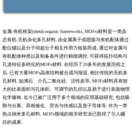
金属
-
有机框架
(metal-organic frameworks, MOFs)
材料是一类晶
态有机
-
无机杂化多孔材料
,
由金属离子或团簇与有机配体通过
配位键以及分子间超分子相互作用力组装而成
.
通过对金属与
有机配体种类以及制备条件进行精细调控
,
可获得拓扑结构与
孔道特征多样化的
MOFs
材料
.
在经历了
20
多年的发展历程之
后
,
已有大量
MOFs
晶体结构被合成与报道
.
相比传统的无机多
孔材料
,
如沸石、介孔二氧化硅、活性炭等
, MOFs
材料具有较
大的比表面积与孔体积、可调节的孔径以及易于进行表面物理
化学修饰
,
迄今已被广泛用于多个领域的应用基础研究
,
包括吸
附与分离、异相催化、荧光与传感以及质子导体等
.
作为一类
热点纳米多孔材料
, MOFs
领域的相关研究业已取得了引人瞩
目的成果
.