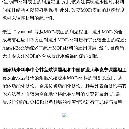
性
,
调节材料表面的润湿程度
.
采用该方法实现疏水性时
,
材料
的拓扑结构可以较好地保持
.
此外
,
改变
MOFs
表面的粗糙程度
也可以调控材料的疏水性
.
最近
, Jayaramulu
等从
MOFs
表面的润湿程度、疏水
MOFs
的合
成与潜在应用等方面对疏水
MOFs
材料进行了比较全面的综述
;
Antwi-Baah
等综述了疏水
MOFs
材料的应用进展
.
然而
,
目前尚
无主要关注
MOFs
的合成后疏水修饰的综述文献
.
国家纳米科学中心韩宝航课题组和中国矿业大学袁宁课题组
主
要从合成后修饰的角度总结疏水
MOFs
材料的制备及应用
;
从
配体功能化修饰、金属位点功能化修饰、颗粒外表面修饰与其
他方法等方面较为全面地评述此类材料的研究进展
(
图
1);
最
后
,
对当前疏水
MOFs
材料领域的研究情况进行了总结与展望
.