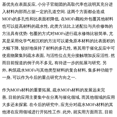
基优先在表面反应
,
小分子官能团的高取代率也说明其充分进
入材料内部而占据一定的孔道空间
.
这两个方面都会造成
MOFs
的多孔性和比表面积降低
.
在
MOFs
颗粒外包覆其他材料
也可以提高材料的疏水性
,
此类方法比上述配位与共价修饰的
方法具有优势
:
包覆的方式对
MOFs
进行疏水修饰比较简单
,
尤
其是采用化学气相沉积的方法可以避免原本材料的比表面积的
大幅下降
,
较好地保持了材料的多孔性
,
将其用于催化反应中可
使底物聚集到疏水表面
,
与活性位点充分接触增加反应活性
.
然
而目前报道的例子尚不多见
,
有待进一步的拓展与研究
.
另
外
,
构筑疏水
MOFs
与其他类型材料的复合材料
,
集多种功能于
一身
,
可以作为今后的重点研究方向之一
.
作为
MOFs
材料的重要拓展
,
疏水
MOFs
材料的发展远未完
善
,
目前的应用主要集中在分离与催化领域
,
而其他领域的应用
大多还未探索
.
在今后的研究中
,
应充分对疏水
MOFs
材料的其
他潜在应用领域进行开拓性工作
.
此外
,
就实用方面而言
,
目前