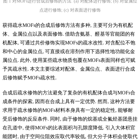
图
1
对
MOFs
进行合成后修饰的方法
. (a)
对配体进行修饰
; (b)
对金属位
点进行修饰
; (c)
对表面进行修饰
获得疏水
MOFs
的合成后修饰方法有多种
,
主要可分为有机配
体、金属位点以及表面修饰
.
借助含氨基、醛基等官能团的有
机配体
,
可通过共价修饰实现
MOFs
的疏水改性
.
对含配位不饱
和中心的金属位点
,
可直接或在溶剂作用下选择性地功能化金
属位点
.
此外
,
使用某些疏水物质包覆在
MOFs
表面同样也可赋
予其疏水性
.
本文主要综述对配体、金属位点、表面进行合成
后修饰赋予
MOFs
疏水性
.
合成后疏水修饰的方法避免了复杂的有机配体合成与
MOFs
合
成条件的探索
,
因而在合成上具有一定优势
.
然而
,
这种方法要
求用于疏水修饰的
MOFs
材料本身具有一定的稳定性
,
能够耐
受后修饰的反应条件
.
同时
,
由于修饰的烷基或全氟烃基团悬挂
在孔道中
,
使得
MOFs
的比表面积与孔隙度降低
.
引入大体积官
能团时
,
由于空间位阻效应取代率较低
,
但大分子体积会使取代