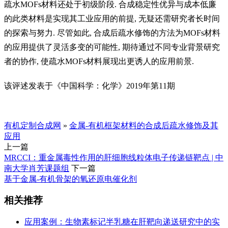
疏水
MOFs
材料还处于初级阶段
.
合成稳定性优异与成本低廉
的此类材料是实现其工业应用的前提
,
无疑还需研究者长时间
的探索与努力
.
尽管如此
,
合成后疏水修饰的方法为
MOFs
材料
的应用提供了灵活多变的可能性
,
期待通过不同专业背景研究
者的协作
,
使疏水
MOFs
材料展现出更诱人的应用前景
.
该评述发表于《中国科学：化学》2019年第11期
有机定制合成网
»
金属-有机框架材料的合成后疏水修饰及其
应用
上一篇
MRCCI：重金属毒性作用的肝细胞线粒体电子传递链靶点 | 中
南大学肖芳课题组
下一篇
基于金属-有机骨架的氧还原电催化剂
相关推荐
应用案例：生物素标记半乳糖在肝靶向递送研究中的实