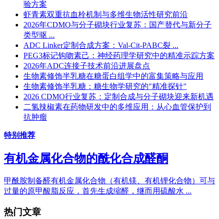
验方案
虾青素双重抗血栓机制与多维生物活性研究前沿
2026年CDMO与分子砌块行业复苏：国产替代与新分子
类型驱 ...
ADC Linker定制合成方案：Val-Cit-PABC裂 ...
PEG3标记钩吻素己：神经药理学研究中的精准示踪方案
2026年ADC连接子技术前沿进展盘点
生物素修饰半乳糖在糖蛋白组学中的富集策略与应用
生物素修饰半乳糖：糖生物学研究的"精准探针"
2026 CDMO行业复苏：定制合成与分子砌块迎来新机遇
二氢辣椒素在药物研发中的多维应用：从心血管保护到
抗肿瘤
特别推荐
有机金属化合物的酰化合成醛酮
甲酰胺制备醛有机金属化合物（有机镁、有机锂化合物）可与
过量的原甲酸脂反应，首先生成缩醛，继而用硫酸水 ...
热门文章