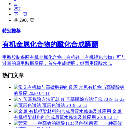
...
297
下一页
共 2968 页
特别推荐
有机金属化合物的酰化合成醛酮
甲酰胺制备醛有机金属化合物（有机镁、有机锂化合物）可与
过量的原甲酸脂反应，首先生成缩醛，继而用硫酸水 ...
热门文章
常见有机物与高锰酸钾
的反应
2020-04-11
N-苄基脱除方法汇总
2019-12-22
薄层色谱法
2019-12-13
金属-
有机框架材料的合成后疏水修饰及其应用
2019-12-17
茜素----一种高效