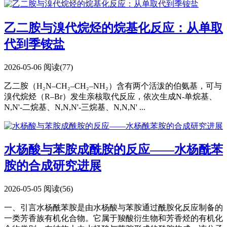
乙二胺与溴代烷烃的烷基化反应：从单取
代到季铵盐
2026-05-06
阅读(77)
乙二胺（H₂N–CH₂–CH₂–NH₂）含有两个活泼的伯氨基，可与
溴代烷烃（R–Br）发生亲核取代反应，依次生成N-单烷基、
N,N'-二烷基、N,N,N'-三烷基、N,N,N' ...
水杨酸与苯胺成酰胺的反应——水杨酰苯
胺的合成研究进展
2026-05-05
阅读(56)
一、引言水杨酰苯胺是由水杨酸与苯胺通过酰胺化反应制备的
一类芳香族有机化合物。它属于羧酸衍生物和芳香烃的有机化