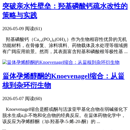
突破亲水性壁垒：羟基磷酸钙疏水改性的
策略与实践
2026-05-09
阅读(61)
羟基磷酸钙（Ca₁₀(PO₄)₆(OH)₂）作为生物相容性优异的无机
功能材料，在骨修复、涂料填料、药物载体及水处理等领域拥
有广阔应用前景。然而，其表面富含羟基和磷酸根等极性基 ...
甾体孕烯醇酮的Knoevenagel缩合：从甾
核到杂环衍生物
2026-05-07
阅读(60)
Knoevenagel缩合是醛或酮与活泼亚甲基化合物在弱碱催化下
脱水生成α,β-不饱和化合物的经典反应。在甾体药物化学中，
该反应为孕烯醇酮（3β-羟基孕-5-烯-20-酮）的 ...