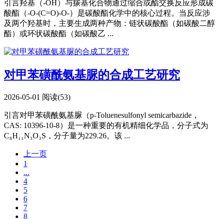
引言羟基（-OH）与羰基化合物通过缩合或酯交换反应形成碳
酸酯（-O-(C=O)-O-）是碳酸酯化学中的核心过程。当反应涉
及两个羟基时，主要生成两种产物：链状碳酸酯（如碳酸二醇
酯）或环状碳酸酯（如碳酸乙 ...
对甲苯磺酰氨基脲的合成工艺研究
2026-05-01
阅读(53)
引言对甲苯磺酰氨基脲（p-Toluenesulfonyl semicarbazide，
CAS: 10396-10-8）是一种重要的有机精细化学品，分子式为
C₈H₁₁N₃O₃S，分子量为229.26。该 ...
上一页
1
...
4
5
6
7
8