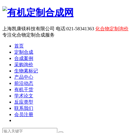
上海凯康镁科技有限公司 电话:021-58341363
化合物定制询价
专注化合物定制合成服务
首页
定制合成
合成案例
采购询价
生物素标记
产品中心
前沿动态
有机干货
学术论文
反应类型
联系我们
会员注册