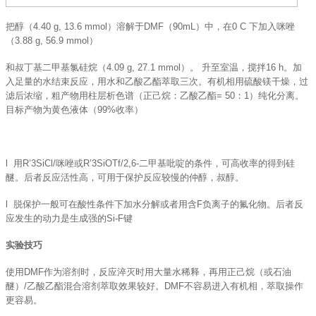
把醇（4.40 g, 13.6 mmol）溶解于DMF（90mL）中，在0 C 下加入咪唑
（3.88 g, 56.9 mmol）
和叔丁基二甲基氯硅烷（4.09 g, 27.1 mmol）。 升至室温，搅拌16 h。加
入足量的水结束反应，用水和乙酸乙酯萃取三次。有机相用硫酸镁干燥，过
滤后浓缩，粗产物用柱层析色谱（正己烷：乙酸乙酯= 50：1）纯化分离。
目标产物为黄色液体（99%收率）
l 用R’3SiCl/咪唑或R’3SiOTf/2,6-二甲基吡啶的条件，可高收率的得到硅
醚。后者反应活性高，可用于保护反应较慢的仲醇，叔醇。
l 脱保护一般可在酸性条件下加水分解或者用含F负离子的氟化物。后者反
应发生的动力是生成强的Si-F键
实验技巧
使用DMF作为溶剂时，反应淬灭时用大量水稀释，再用正己烷（或石油
醚）/乙酸乙酯混合溶剂萃取效果较好。DMF不容易进入有机相，萃取操作
更容易。