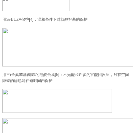
用Si-BEZA保护[4]：温和条件下对叔醇羟基的保护
用三(全氟苯基)硼烷的硅醚合成[5]：不光能和许多的官能团反应，对有空间
障碍的醇也能在短时间内保护