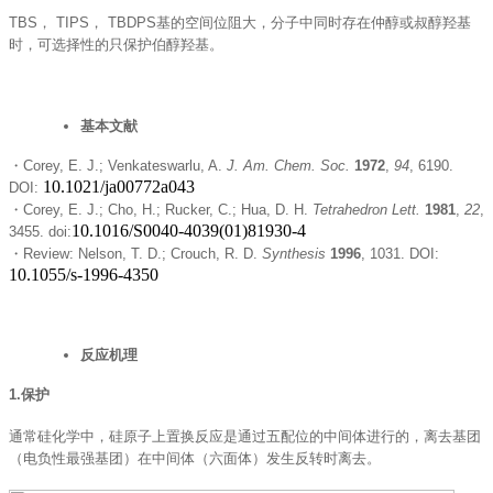
TBS， TIPS， TBDPS基的空间位阻大，分子中同时存在仲醇或叔醇羟基
时，可选择性的只保护伯醇羟基。
基本文献
・Corey, E. J.; Venkateswarlu, A.
J. Am. Chem. Soc.
1972
,
94
, 6190.
10.1021/ja00772a043
DOI:
・Corey, E. J.; Cho, H.; Rucker, C.; Hua, D. H.
Tetrahedron Lett.
1981
,
22
,
10.1016/S0040-4039(01)81930-4
3455. doi:
・Review: Nelson, T. D.; Crouch, R. D.
Synthesis
1996
, 1031. DOI:
10.1055/s-1996-4350
反应机理
1.保护
通常硅化学中，硅原子上置换反应是通过五配位的中间体进行的，离去基团
（电负性最强基团）在中间体（六面体）发生反转时离去。