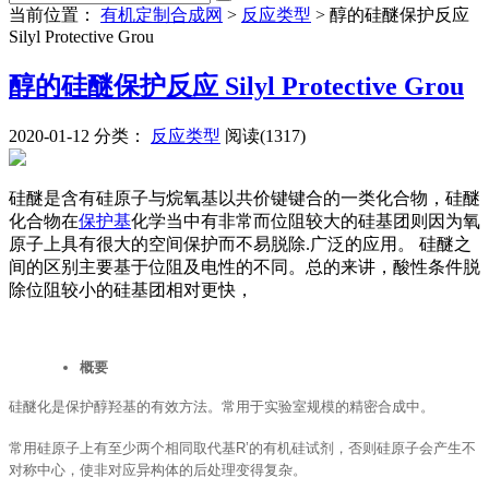
当前位置：
有机定制合成网
>
反应类型
>
醇的硅醚保护反应
Silyl Protective Grou
醇的硅醚保护反应 Silyl Protective Grou
2020-01-12
分类：
反应类型
阅读(1317)
硅醚是含有硅原子与烷氧基以共价键键合的一类化合物，硅醚
化合物在
保护基
化学当中有非常而位阻较大的硅基团则因为氧
原子上具有很大的空间保护而不易脱除.广泛的应用。 硅醚之
间的区别主要基于位阻及电性的不同。总的来讲，酸性条件脱
除位阻较小的硅基团相对更快，
概要
硅醚化是保护醇羟基的有效方法。常用于实验室规模的精密合成中。
常用硅原子上有至少两个相同取代基R’的有机硅试剂，否则硅原子会产生不
对称中心，使非对应异构体的后处理变得复杂。