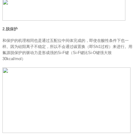
2.脱保护
和保护的机理相同也是通过五配位中间体完成的，即使在酸性条件下也一
样。因为硅阳离子不稳定，所以不会通过碳置换（即S
1过程）来进行。用
N
氟源脱保护的驱动力是形成强的Si-F键（Si-F键比Si-O键强大致
30kcal/mol）