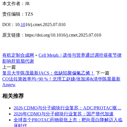
本文作者：JR
责任编辑：TZS
DOI：10.
10
16/j.cmet.2025.07.010
原文链接：https://doi.org/10.1016/j.cmet.2025.07.010
有机定制合成网
»
Cell Metab. | 遗传与营养通过调控昼夜节律
影响肝脏脂代谢
上一篇
复旦大学陈茂最新JACS：低缺陷聚偏氟乙烯！
下一篇
CO法拉第效率均>90 %！北理工赵娣/张加涛&清华陈晨最新
Angew
相关推荐
2026 CDMO与分子砌块行业复苏：ADC/PROTAC驱 ...
2026年CDMO与分子砌块行业复苏：国产替代加速
全球首个PROTAC药物获批上市：靶向蛋白降解迈入临
床时代