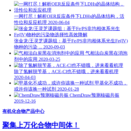
一网打尽！解析OER反应条件下LDHs的晶体结构，活
性位和反应机理
2020-06-04
张金龙/王灵芝课题组：基于Fe/PS非均相体系光生Fe(IV)
物种的污染 ...
2020-09-03
气相法白炭黑在消泡
剂中的应用
2020-03-25
除了氢解脱苄基，ACE-Cl也不错哦，进来看看机理
2020-04-03
甲基化不成功，
或许你该换一种试剂
2020-01-28
ChemDraw预测核磁共振
2019-12-16
有机化合物产品中心
聚集上万化合物中间体！