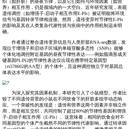
织（如肝脏）的昼夜节律，以及它们如何与环境因素（如营
养）相互作用，仍是领域内的一大空白。近年研究发现，表观
遗传调控（如增强子-启动子相互作用E-PIs）被证明能将环境
信号与基因转录节律相连接。然而，遗传变异对节律性E-PIs
的影响及其在人类复杂代谢性状与疾病中的作用机制远未明
确。
作者通过整合遗传变异信息与人类肝脏RNA-seq数据，发
现位于增强子和启动子区域的单核苷酸多态性（SNPs）能够
个体化地调控附近基因的昼夜节律性表达——例如脂滴形成关
键基因
PLIN2
的节律性表达仅出现在携带特定基因型
（rs578602的AA型）的个体中，且这种调控独立于对基因总
体表达水平的影响。
为深入探究其因果机制，本研究引入了小鼠模型。作者比
较了不同遗传背景的小鼠在不同饮食下的肝脏多组学动态响
应。一个突破性的发现是：遗传和营养这两个因素并非独立作
用，而是相互交织，共同控制了超过80%的节律性基因和增强
子-启动子相互作用（E-PIs）。这意味着，相同的饮食会对不
同基因型的个体产生截然不同的节律性代谢影响。通过转录因