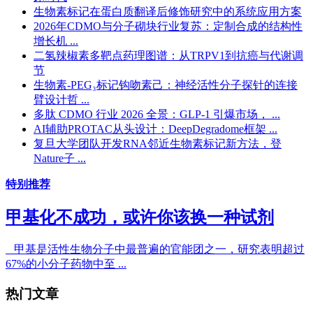
生物素标记在蛋白质翻译后修饰研究中的系统应用方案
2026年CDMO与分子砌块行业复苏：定制合成的结构性
增长机 ...
二氢辣椒素多靶点药理图谱：从TRPV1到抗癌与代谢调
节
生物素-PEG₃标记钩吻素己：神经活性分子探针的连接
臂设计哲 ...
多肽 CDMO 行业 2026 全景：GLP-1 引爆市场， ...
AI辅助PROTAC从头设计：DeepDegradome框架 ...
复旦大学团队开发RNA邻近生物素标记新方法，登
Nature子 ...
特别推荐
甲基化不成功，或许你该换一种试剂
甲基是活性生物分子中最普遍的官能团之一，研究表明超过
67%的小分子药物中至 ...
热门文章