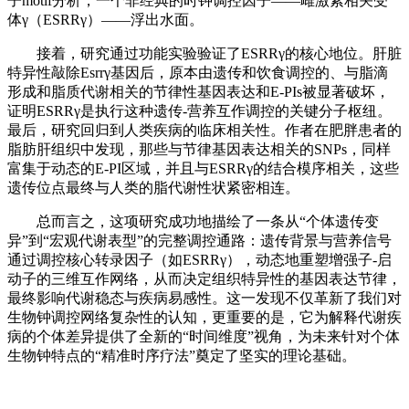
子
motif
分析，一个非经典的时钟调控因子——雌激素相关受
体γ（
ESRRγ
）——浮出水面。
接着，研究通过功能实验验证了ESRRγ的核心地位。肝脏
特异性敲除Esrrγ基因后，原本由遗传和饮食调控的、与脂滴
形成和脂质代谢相关的节律性基因表达和E-PIs被显著破坏，
证明ESRRγ是执行这种遗传-营养互作调控的关键分子枢纽。
最后，研究回归到人类疾病的临床相关性。作者在肥胖患者的
脂肪肝组织中发现，那些与节律基因表达相关的SNPs，同样
富集于动态的E-PI区域，并且与ESRRγ的结合模序相关，这些
遗传位点最终与人类的脂代谢性状紧密相连。
总而言之，这项研究成功地描绘了一条从“个体遗传变
异”到“宏观代谢表型”的完整调控通路：遗传背景与营养信号
通过调控核心转录因子（如ESRRγ），动态地重塑增强子-启
动子的三维互作网络，从而决定组织特异性的基因表达节律，
最终影响代谢稳态与疾病易感性。这一发现不仅革新了我们对
生物钟调控网络复杂性的认知，更重要的是，它为解释代谢疾
病的个体差异提供了全新的“时间维度”视角，为未来针对个体
生物钟特点的“精准时序疗法”奠定了坚实的理论基础。