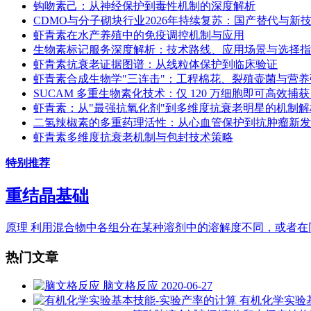
钩吻素己：从神经保护到毒性机制的深度解析
CDMO与分子砌块行业2026年持续复苏：国产替代与新技术双
虾青素在水产养殖中的免疫调控机制与应用
生物素标记服务深度解析：技术路线、应用场景与选择指
虾青素抗衰老证据图谱：从线粒体保护到临床验证
虾青素合成生物学"三连击"：工程棉花、裂殖壶菌与营
SUCAM 多重生物素化技术：仅 120 万细胞即可高效捕获 .
虾青素：从"最强抗氧化剂"到多维度抗衰老明星的机制解
二氢辣椒素的多重药理活性：从心血管保护到抗肿瘤新发
虾青素多维度抗衰老机制与包封技术策略
特别推荐
重结晶基础
原理 利用混合物中各组分在某种溶剂中的溶解度不同，或者在同
热门文章
脑文格反应
2020-06-27
有机化学实验