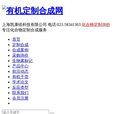
上海凯康镁科技有限公司 电话:021-58341363
化合物定制询价
专注化合物定制合成服务
首页
定制合成
合成案例
采购询价
生物素标记
产品中心
前沿动态
有机干货
学术论文
反应类型
联系我们
会员注册