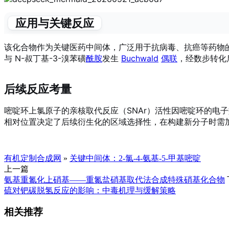
应用与关键反应
该化合物作为关键医药中间体，广泛用于抗病毒、抗癌等药物
与 N-叔丁基-3-溴苯磺
酰胺
发生
Buchwald
偶联
，经数步转化后得
后续反应考量
嘧啶环上氯原子的亲核取代反应（SNAr）活性因嘧啶环的电
相对位置决定了后续衍生化的区域选择性，在构建新分子时需加
有机定制合成网
»
关键中间体：2-氯-4-氨基-5-甲基嘧啶
上一篇
氨基重氮化上硝基——重氮盐硝基取代法合成特殊硝基化合物
硫对钯碳脱氢反应的影响：中毒机理与缓解策略
相关推荐