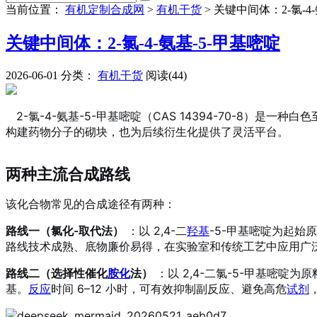
当前位置：
有机定制合成网
>
有机干货
>
关键中间体：2-氯-4-
关键中间体：2-氯-4-氨基-5-甲基嘧啶
2026-06-01
分类：
有机干货
阅读(44)
2-氯-4-氨基-5-甲基嘧啶（CAS 14394-70-8）是一种白色
构建药物分子的砌块，也为后续衍生化提供了灵活平台
。
两种主流合成路线
该化合物常见的合成途径有两种：
路线一（氯化-取代法）
：以 2,4-二
羟基
-5-甲基嘧啶为起始
路线技术成熟、底物廉价易得，在实验室和传统工艺中应用广
路线二（选择性催化
胺化
法）
：以 2,4-二氯-5-甲基嘧啶为原
基。
反应
时间 6–12 小时，可有效抑制副反应、避免高危
试剂