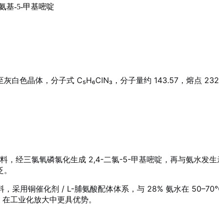
氨基-5-甲基嘧啶
至灰白色晶体，分子式 C₅H₆ClN₃，分子量约 143.57，熔点 232
原料，经三氯氧磷氯化生成 2,4-二氯-5-甲基嘧啶，再与氨水
泛。
料，采用铜催化剂 / L-脯氨酸配体体系，与 28% 氨水在 50–70
，在工业化放大中更具优势
。