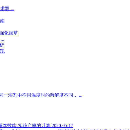
 ...
南
养强化烟草
..
析
现
一溶剂中不同温度时的溶解度不同， ...
基本技能-实验产率的计算
2020-05-17