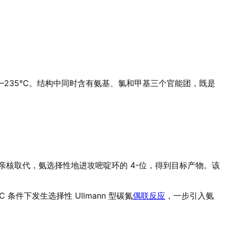
–235℃
。结构中同时含有氨基、氯和甲基三个官能团，既是
发生亲核取代，氨选择性地进攻嘧啶环的 4-位，得到目标产物
。该
℃ 条件下发生选择性 Ullmann 型碳氮
偶联反应
，一步引入氨