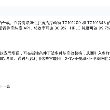
的合成
。在骨髓增殖性肿瘤治疗药物 TG101209 和 TG1013
到高纯度 API，总收率可达 30.9%，HPLC 纯度可达 99.7%
子效应而增强，可在碱性条件下被多种胺高效替换，从而引入多
以考量。通过巧妙利用这些官能团，2-氯-4-氨基-5-甲基嘧
下一篇