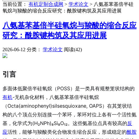
当前位置：
有机定制合成网
>
学术论文
>
八氨基苯基倍半硅
氧烷与羧酸的缩合反应研究：酰胺键构筑及其应用进展
八氨基苯基倍半硅氧烷与羧酸的缩合反应
研究：酰胺键构筑及其应用进展
2026-06-12
分类：
学术论文
阅读(42)
引言
多面体低聚倍半硅氧烷（POSS）是一类具有规整笼状结构的
有机
-无机杂化材料，八氨基苯基倍半硅氧烷
（Octa(aminophenyl)silsesquioxane, OAPS）在其笼状结
构的八个顶点分别连接一个苯环，苯环对位上各有一个活性氨
基，化学式为(H₂NPh)₈Si₈O₁₂。这些氨基位点具有较高的
反
应
活性，能够与羧酸类化合物发生缩合反应，形成稳定的
酰胺