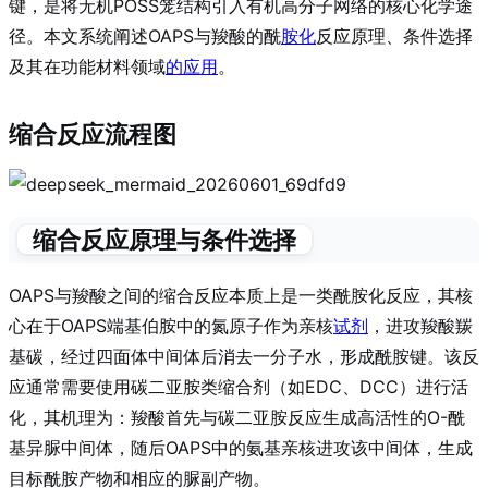
键，是将无机POSS笼结构引入有机高分子网络的核心化学途
径
。本文系统阐述OAPS与羧酸的酰
胺化
反应原理、条件选择
及其在功能材料领域
的应用
。
缩合反应流程图
缩合反应原理与条件选择
OAPS与羧酸之间的缩合反应本质上是一类酰胺化反应，其核
心在于OAPS端基伯胺中的氮原子作为亲核
试剂
，进攻羧酸羰
基碳，经过四面体中间体后消去一分子水，形成酰胺键。该反
应通常需要使用碳二亚胺类缩合剂（如EDC、DCC）进行活
化，其机理为：羧酸首先与碳二亚胺反应生成高活性的O-酰
基异脲中间体，随后OAPS中的氨基亲核进攻该中间体，生成
目标酰胺产物和相应的脲副产物
。