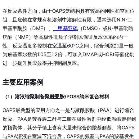
在反应条件方面，由于OAPS笼结构具有较高的刚性和空间位
阻，且底物在常规有机溶剂中溶解性有限，通常选用N,N-二
甲基甲酰胺（DMF）、
二甲基亚砜
（DMSO）或N-甲基吡咯
烷酮（NMP）等高极性非质子溶剂以保证反应体系的均一
性
。反应温度多控制在室温至60℃之间，缩合剂添加量一般
为羧基摩尔数的1.05至1.2倍，可加入DMAP或HOBt等催化剂
进一步提升反应效率并抑制副反应
。
主要应用案例
（1）溶液缩聚制备聚酰亚胺/POSS纳米复合材料
OAPS最典型的应用方向之一是与聚酰胺酸（PAA）进行缩合
反应。PAA是芳香族二酐与二胺在极性溶剂中经低温缩聚得到
的预聚体，其分子链上含有大量未缩合的羧基侧基。将OAPS
与PAA溶液在室温下混合后，OAPS的氨基与PAA的羧基发生