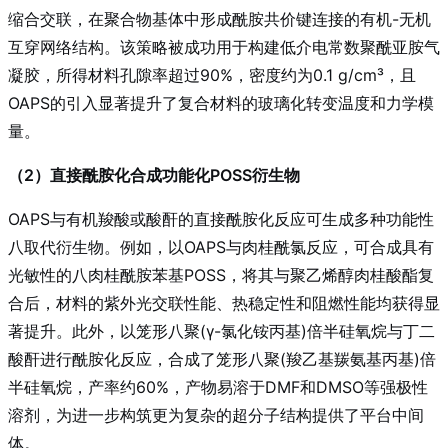
缩合交联，在聚合物基体中形成酰胺共价键连接的有机-无机
互穿网络结构。该策略被成功用于构建低介电常数聚酰亚胺气
凝胶，所得材料孔隙率超过90%，密度约为0.1 g/cm³
，且
OAPS的引入显著提升了复合材料的玻璃化转变温度和力学模
量
。
（2）直接酰胺化合成功能化POSS衍生物
OAPS与有机羧酸或酸酐的直接酰胺化反应可生成多种功能性
八取代衍生物。例如，以OAPS与肉桂酰氯反应，可合成具有
光敏性的八肉桂酰胺苯基POSS，将其与聚乙烯醇肉桂酸酯复
合后，材料的紫外光交联性能、热稳定性和阻燃性能均获得显
著提升
。此外，以笼形八聚(γ-氯化铵丙基)倍半硅氧烷与丁二
酸酐进行酰胺化反应，合成了笼形八聚(羧乙基羰氨基丙基)倍
半硅氧烷，产率约60%，产物易溶于DMF和DMSO等强极性
溶剂，为进一步构筑更为复杂的超分子结构提供了平台中间
体
。