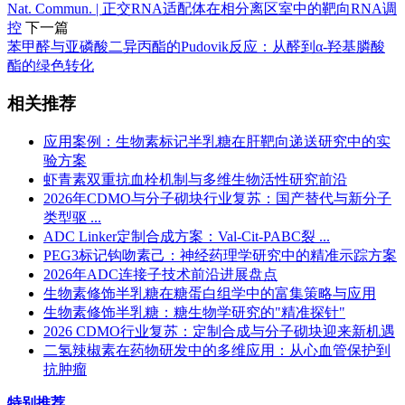
Nat. Commun. | 正交RNA适配体在相分离区室中的靶向RNA调
控
下一篇
苯甲醛与亚磷酸二异丙酯的Pudovik反应：从醛到α-羟基膦酸
酯的绿色转化
相关推荐
应用案例：生物素标记半乳糖在肝靶向递送研究中的实
验方案
虾青素双重抗血栓机制与多维生物活性研究前沿
2026年CDMO与分子砌块行业复苏：国产替代与新分子
类型驱 ...
ADC Linker定制合成方案：Val-Cit-PABC裂 ...
PEG3标记钩吻素己：神经药理学研究中的精准示踪方案
2026年ADC连接子技术前沿进展盘点
生物素修饰半乳糖在糖蛋白组学中的富集策略与应用
生物素修饰半乳糖：糖生物学研究的"精准探针"
2026 CDMO行业复苏：定制合成与分子砌块迎来新机遇
二氢辣椒素在药物研发中的多维应用：从心血管保护到
抗肿瘤
特别推荐