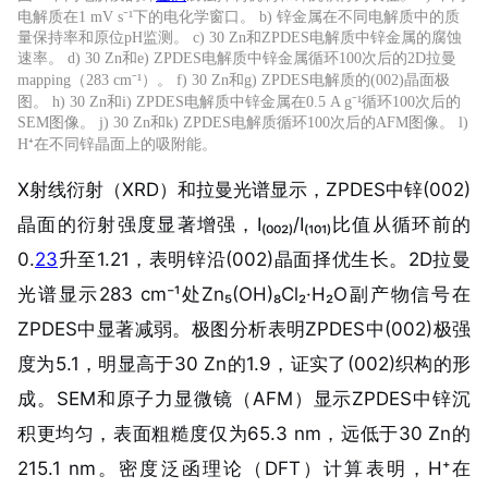
电解质在1 mV s⁻¹下的电化学窗口。 b) 锌金属在不同电解质中的质
量保持率和原位pH监测。 c) 30 Zn和ZPDES电解质中锌金属的腐蚀
速率。 d) 30 Zn和e) ZPDES电解质中锌金属循环100次后的2D拉曼
mapping（283 cm⁻¹）。 f) 30 Zn和g) ZPDES电解质的(002)晶面极
图。 h) 30 Zn和i) ZPDES电解质中锌金属在0.5 A g⁻¹循环100次后的
SEM图像。 j) 30 Zn和k) ZPDES电解质循环100次后的AFM图像。 l)
H⁺在不同锌晶面上的吸附能。
X射线衍射（XRD）和拉曼光谱显示，ZPDES中锌(002)
晶面的衍射强度显著增强，I₍₀₀₂₎/I₍₁₀₁₎比值从循环前的
0.
23
升至1.21，表明锌沿(002)晶面择优生长。2D拉曼
光谱
显示283 cm⁻¹处Zn₅(OH)₈Cl₂·H₂O副产物信号在
ZPDES中显著减弱。极图分析表明ZPDES中(002)极强
度为5.1，明显高于30 Zn的1.9，证实了(002)织构的形
成。SEM和原子力显微镜（AFM）显示ZPDES中锌沉
积更均匀，表面粗糙度仅为65.3 nm，远低于30 Zn的
215.1 nm。密度泛函理论（DFT）计算表明，H⁺在