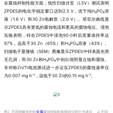
在腐蚀抑制性能方面，线性扫描伏安（LSV）测试表明
ZPDES的电化学稳定窗口达到2.5 V，优于纯H₃PO₄溶
液（1.6 V）和30 Zn电解质（2.0 V）。塔菲尔曲线显
示ZPDES具有更低的腐蚀电流和更高的腐蚀电位。浸泡
实验表明，锌在ZPDES中浸泡90小时后质量保持率达
97%，远高于30 Zn（65%）和H₃PO₄溶液（43%）。
扫描电子显微镜（SEM）图像显示ZPDES中锌表面光滑
无孔洞，而30 Zn和H₃PO₄中则出现明显点蚀和腐蚀。
非对称Zn/Ti电池测试进一步证实ZPDES的腐蚀速率仅
为0.007 mg h⁻¹，远低于30 Zn的0.15 mg h⁻¹。
图2. 不同电解质的锌
金属
腐蚀抑制机制和锌沉积行为表征。 a) 不同