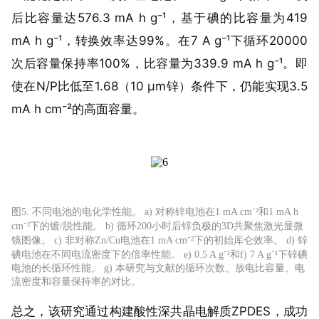
后比容量达576.3 mA h g⁻¹，基于碘的比容量为419
mA h g⁻¹，转换效率达99%。在7 A g⁻¹下循环20000
次后容量保持率100%，比容量为339.9 mA h g⁻¹。即
使在N/P比低至1.68（10 μm锌）条件下，仍能实现3.5
mA h cm⁻²的高面容量。
图5. 不同电池的电化学性能。 a) 对称锌电池在1 mA cm⁻²和1 mA h
cm⁻²下的镀/脱性能。 b) 循环200小时后锌负极的3D共聚焦激光显微
镜图像。 c) 非对称Zn/Cu电池在1 mA cm⁻²下的初始库仑效率。 d) 锌
碘电池在不同电流密度下的倍率性能。 e) 0.5 A g⁻¹和f) 7 A g⁻¹下锌碘
电池的长循环性能。 g) 本研究与文献的循环次数、放电比容量、电
流密度和容量保持率的对比。
总之，该研究通过构建酸性深共晶电解质ZPDES，成功