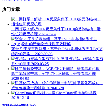
热门文章
一网打尽！解析OER反应条件下LDHs的晶体结构，活
性位和反应机理
2020-06-04
张金龙/王灵芝课题组：基于Fe/PS非均相体系光生Fe(IV)
物种的污染 ...
2020-09-03
气相法白炭黑在消泡
剂中的应用
2020-03-25
除了氢解脱苄基，ACE-Cl也不错哦，进来看看机理
2020-04-03
甲基化不成功，
或许你该换一种试剂
2020-01-28
ChemDraw预测核磁共振
2019-12-16
有机化合物产品中心