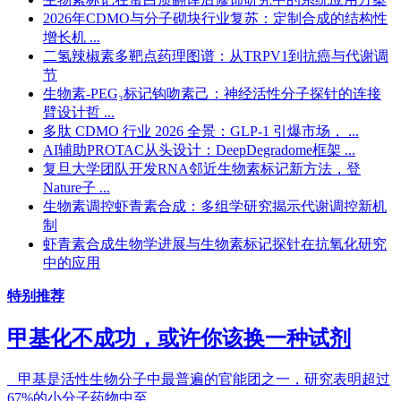
2026年CDMO与分子砌块行业复苏：定制合成的结构性
增长机 ...
二氢辣椒素多靶点药理图谱：从TRPV1到抗癌与代谢调
节
生物素-PEG₃标记钩吻素己：神经活性分子探针的连接
臂设计哲 ...
多肽 CDMO 行业 2026 全景：GLP-1 引爆市场， ...
AI辅助PROTAC从头设计：DeepDegradome框架 ...
复旦大学团队开发RNA邻近生物素标记新方法，登
Nature子 ...
生物素调控虾青素合成：多组学研究揭示代谢调控新机
制
虾青素合成生物学进展与生物素标记探针在抗氧化研究
中的应用
特别推荐
甲基化不成功，或许你该换一种试剂
甲基是活性生物分子中最普遍的官能团之一，研究表明超过
67%的小分子药物中至 ...