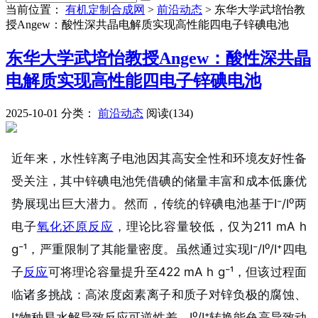
当前位置：
有机定制合成网
>
前沿动态
>
东华大学武培怡教
授Angew：酸性深共晶电解质实现高性能四电子锌碘电池
东华大学武培怡教授Angew：酸性深共晶
电解质实现高性能四电子锌碘电池
2025-10-01
分类：
前沿动态
阅读(134)
近年来，水性锌离子电池因其高安全性和环境友好性备
受关注，其中锌碘电池凭借碘的储量丰富和成本低廉优
势展现出巨大潜力。然而，传统的锌碘电池基于I⁻/I⁰两
电子
氧化
还原反应
，理论比容量较低，仅为211 mA h
g⁻¹，严重限制了其能量密度。虽然通过实现I⁻/I⁰/I⁺四电
子
反应
可将理论容量提升至422 mA h g⁻¹，但该过程面
临诸多挑战：高浓度卤素离子和质子对锌负极的腐蚀、
I⁺物种易水解导致反应可逆性差、I⁰/I⁺转换能垒高导致动