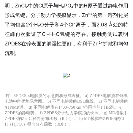
明，ZnCl₂中的Cl原子与H₃PO₄中的H原子通过静电作用
形成氢键。分子动力学模拟显示，Zn²⁺的第一溶剂化层
平均包含2个H₂O分子和4个Cl⁻离子，而2.08 Å处的特
征峰再次验证了Cl–H–O氢键的存在。接触角测试表明
ZPDES在锌表面的润湿性更好，有利于Zn²⁺扩散和均匀
沉积。
图1. ZPDES-x电解质的示意图和形成表征。 a) ZPDES电解质在锌碘
电池中的优势示意图。 b) 不同电解质的DSC曲线。 c) 不同电解质的
¹H NMR谱。 d) 不同电解质在1400–750 cm⁻¹范围内的FTIR谱。 e)
ZPDES的静电势。 f) ZPDES分子动力学模拟的快照。 g) MD模拟中
ZPDES的Zn–Cl径向分布函数（RDF）。 h) MD模拟中ZPDES的Cl–
H（H₃PO₄）径向分布函数（RDF）。