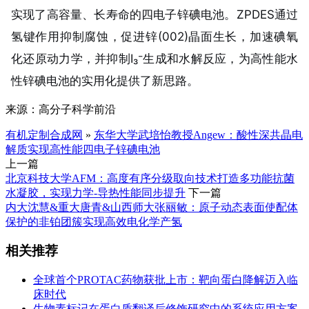
实现了高容量、长寿命的四电子锌碘电池。ZPDES通过
氢键作用抑制腐蚀，促进锌(002)晶面生长，加速碘氧
化还原动力学，并抑制I₃⁻生成和水解反应，为高性能水
性锌碘电池的实用化提供了新思路。
来源：高分子科学前沿
有机定制合成网
»
东华大学武培怡教授Angew：酸性深共晶电
解质实现高性能四电子锌碘电池
上一篇
北京科技大学AFM：高度有序分级取向技术打造多功能抗菌
水凝胶，实现力学-导热性能同步提升
下一篇
内大沈慧&重大唐青&山西师大张丽敏：原子动态表面使配体
保护的非铂团簇实现高效电化学产氢
相关推荐
全球首个PROTAC药物获批上市：靶向蛋白降解迈入临
床时代
生物素标记在蛋白质翻译后修饰研究中的系统应用方案