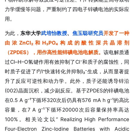
力学缓慢等问题，严重制约了
四电子锌碘电池
的实际应
用。
为此，
东华大学
武培怡教授
、
焦玉聪研究员
开发了一种
由浓ZnCl₂和H₃PO₄构成的酸性深共晶溶剂
（
ZPDES
），用作高性能锌碘电池电解质。
该电解质通
过Cl–H–O氢键作用有效抑制了Cl⁻和质子的腐蚀性，同
时质子促进了I⁰/I⁺快速转化并抑制I₃⁻生成，从而显著提
升了反应可逆性和动力学。此外，质子还能诱导锌沿
(002)晶面
沉积，减少副反应。基于ZPDES的锌碘电池
在0.5 A g⁻¹下循环320次后仍具有576 mA h g⁻¹的高比
容量，在7 A g⁻¹下循环20000次后容量保持率高达
100%。
相关论文以“ Realizing High Performance
Four-Electron Zinc-Iodine Batteries with Acidic