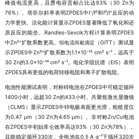
峰值电流更高，且赝电容贡献占比达93%（30 Zn为
76%）。塔菲尔斜率表明ZPDES中I⁻/I⁰和I⁰/I⁺反应的动
力学更快。活化能计算显示ZPDES显著降低了氧化和还
原反应的能垒。Randles-Sevcik方程计算表明ZPDES
中Zn²⁺扩散系数更高。
恒电流间歇滴定
（GITT）测试显
示ZPDES中Zn²⁺扩散系数为1.1×10⁻¹² cm² s⁻¹，远高于
30 Zn的3.0×10⁻¹⁴ cm² s⁻¹。电化学阻抗谱（EIS）表明
ZPDES具有更低的电荷转移电阻和离子扩散电阻。
电池性能测试表明，对称锌电池在ZPDES中可稳定循环
1400小时，远超30 Zn的433小时。共聚焦激光显微镜
（CLMS）显示ZPDES中锌电极表面更光滑，粗糙度仅
为0.47 μm（30 Zn为4.65 μm）。非对称Zn/Cu电池
在ZPDES中初始库仑效率高达93%（30 Zn为78%），
且能稳定循环330次。全电池在0.5 A g⁻¹下循环320次