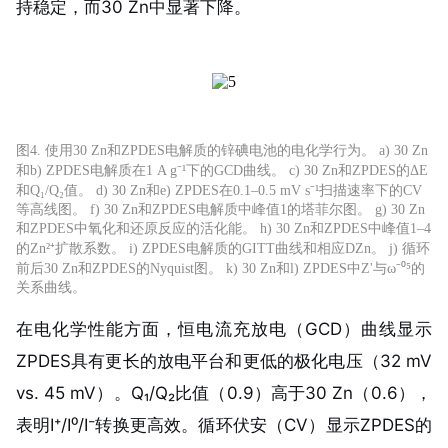
持稳定，而30 Zn中显著下降。
图4. 使用30 Zn和ZPDES电解质的锌碘电池的电化学行为。 a) 30 Zn
和b) ZPDES电解质在1 A g⁻¹下的GCD曲线。 c) 30 Zn和ZPDES的ΔE
和Q₁/Q₂值。 d) 30 Zn和e) ZPDES在0.1–0.5 mV s⁻¹扫描速率下的CV
等高线图。 f) 30 Zn和ZPDES电解质中峰值1的塔菲尔图。 g) 30 Zn
和ZPDES中氧化和还原反应的活化能。 h) 30 Zn和ZPDES中峰值1–4
的Zn²⁺扩散系数。 i) ZPDES电解质的GITT曲线和相应DZn。 j) 循环
前后30 Zn和ZPDES的Nyquist图。 k) 30 Zn和l) ZPDES中Z'与ω⁻⁰⁵的
关系曲线。
在电化学性能方面，恒电流充放电（GCD）曲线显示
ZPDES具有更长的放电平台和更低的极化电压（32 mV
vs. 45 mV）。Q₁/Q₂比值（0.9）高于30 Zn（0.6），
表明I⁺/I⁰/I⁻转换更高效。循环伏安（CV）显示ZPDES的