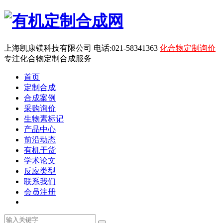
上海凯康镁科技有限公司 电话:021-58341363
化合物定制询价
专注化合物定制合成服务
首页
定制合成
合成案例
采购询价
生物素标记
产品中心
前沿动态
有机干货
学术论文
反应类型
联系我们
会员注册