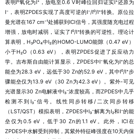
表明I⁰氧化为I⁺，放电至0.6 V时峰位回归证实I⁺还原为
I⁻，表明ZPDES实现了高度可逆的I⁻/I⁰/I⁺转换。原位拉
曼光谱在167 cm⁻¹处捕获到ICI信号，其强度随充电过程
增强，放电时减弱，证实了I⁰/I⁺转换的可逆性。理论计
算表明，H₃PO₄中I₂的HOMO-LUMO能隙（0.47 eV）
小于H₂O（0.63 eV），表明ZPDES促进了反应动力
学。吉布斯自由能计算显示，ZPDES中I⁻氧化为I⁺的总
能垒为28.3 eV，远低于30 Zn的52.9 eV，其中I⁰/I⁺步
骤能垒仅为13.9 eV（30 Zn为42.3 eV）。紫外-可见
光谱显示30 Zn电解液中I₃⁻浓度较高，而ZPDES中几乎
检测不到I₃⁻信号。线性同步转移/二次同步转移
（LST/QST）模拟表明，ZPDES中I₃⁻解离为I₂和I⁻的能
垒仅为0.5 eV，低于30 Zn的1.1 eV。此外，ICI在
ZPDES中水解受到抑制，其紫外特征峰强度在10天内保