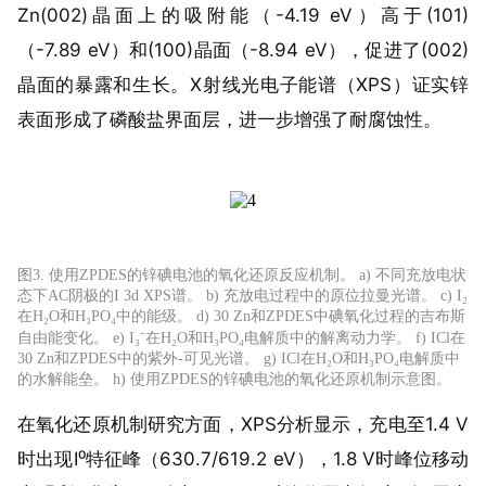
Zn(002)晶面上的吸附能（-4.19 eV）高于(101)
（-7.89 eV）和(100)晶面（-8.94 eV），促进了(002)
晶面的暴露和生长。X射线光电子能谱（XPS）证实锌
表面形成了
磷酸盐界面层
，进一步增强了耐腐蚀性。
图3. 使用ZPDES的锌碘电池的氧化还原反应机制。 a) 不同充放电状
态下AC阴极的I 3d XPS谱。 b) 充放电过程中的原位拉曼光谱。 c) I₂
在H₂O和H₃PO₄中的能级。 d) 30 Zn和ZPDES中碘氧化过程的吉布斯
自由能变化。 e) I₃⁻在H₂O和H₃PO₄电解质中的解离动力学。 f) ICl在
30 Zn和ZPDES中的紫外-可见光谱。 g) ICl在H₂O和H₃PO₄电解质中
的水解能垒。 h) 使用ZPDES的锌碘电池的氧化还原机制示意图。
在氧化还原机制研究方面，XPS分析显示，充电至1.4 V
时出现I⁰特征峰（630.7/619.2 eV），1.8 V时峰位移动