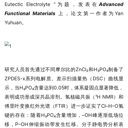
Eutectic Electrolyte ”为题，发表在
Advanced
Functional Materials
上，论文第一作者为Yan
Yuhuan。
研究人员首先通过不同摩尔比的ZnCl₂和H₃PO₄制备了
ZPDES-x系列电解质。差示扫描量热（DSC）曲线显
示，当H₃PO₄含量达到0.05时，体系凝固点显著降低，
表明成功形成
深共晶溶剂
。氢核磁共振（¹H NMR）和
傅里叶变换红外光谱（FTIR）进一步证实了Cl–H–O氢
键的存在：随着H₃PO₄含量增加，–OH峰逐渐低场位
移，P–OH伸缩振动带发生红移。分子静电势分析表