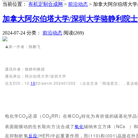
当前位置：
有机定制合成网
>
前沿动态
>
加拿大阿尔伯塔大学
加拿大阿尔伯塔大学/深圳大学骆静利院士
2024-07-24
分类：
前沿动态
阅读(269)
第一作者：隋鹏飞
▲
通讯作者：骆静利教授
通讯单位：阿尔伯塔大学/深圳大学
论文DOI：10.
10
02/aenm.202401202
（点击文末「阅读原文」，直达
电化学CO
还原（CO
RR）在将CO
转化为有价值的碳基化学品
2
2
2
表面能驱动的生长取向方法合成了
氧化
锡纳米立方体（
NCs
）和
在抑制析氢
反应
(HER)中起重要作用，而(110)和(001)晶面在