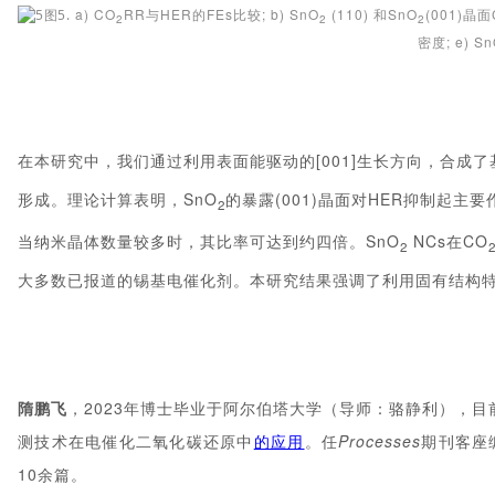
a) CO
RR与HER的FEs比较; b) SnO
(110) 和SnO
(001)晶面
图5.
2
2
2
密度; e) S
在本研究中，我们通过利用表面能驱动的[001]生长方向，合成了
形成。理论计算表明，SnO
的暴露(001)晶面对HER抑制起主要
2
当纳米晶体数量较多时，其比率可达到约四倍。SnO
NCs在CO
2
大多数已报道的锡基电催化剂。本研究结果强调了利用固有结构特
隋鹏飞
，2023年博士毕业于阿尔伯塔大学（导师：骆静利），
测技术在电催化二氧化碳还原中
的应用
。任
Processes
期刊客座
10余篇。