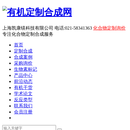
上海凯康镁科技有限公司 电话:021-58341363
化合物定制询价
专注化合物定制合成服务
首页
定制合成
合成案例
采购询价
生物素标记
产品中心
前沿动态
有机干货
学术论文
反应类型
联系我们
会员注册