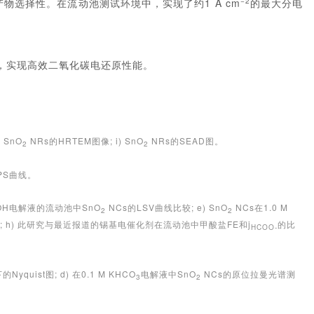
产物选择性。在流动池测试环境中，实现了约1 A cm
−2
的最大分电
，实现高效二氧化碳电还原性能。
 SnO
NRs的HRTEM图像; i) SnO
NRs的SEAD图。
2
2
UPS曲线。
 KOH电解液的流动池中SnO
NCs的LSV曲线比较; e) SnO
NCs在1.0 M
2
2
性测试; h) 此研究与最近报道的锡基电催化剂在流动池中甲酸盐FE和j
的比
HCOO-
Nyquist图; d) 在0.1 M KHCO
电解液中SnO
NCs的原位拉曼光谱测
3
2