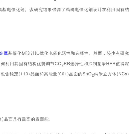
的锡基电催化剂。该研究结果强调了精确电催化剂设计在利用固有结
金属
基催化剂设计以优化电催化活性和选择性。然而，较少有研究
何利用其固有结构优势调节CO
RR选择性和抑制竞争HER值得深
2
定(110)晶面和高能量(001)晶面的SnO
纳米立方体(NCs)
2
01)晶面具有最高的表面能。