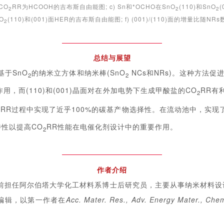
CO
RR为HCOOH的吉布斯自由能图; c) Sn和*OCHO在SnO
(110)和SnO
(
2
2
2
nO
(110)和(001)面HER的吉布斯自由能图; f) (001)/(110)面的增量比随N
2
总结与展望
基于SnO
的纳米立方体和纳米棒(SnO
NCs和NRs)。这种方法促进
2
2
作用，而(110)和(001)晶面对在外加电势下生成甲酸盐的CO
RR有
2
RR过程中实现了近乎100%的碳基产物选择性。在流动池中，实现了约
2
性以提高CO
RR性能在电催化剂设计中的重要作用。
2
作者介绍
目前担任阿尔伯塔大学化工材料系博士后研究员，主要从事纳米材料
编辑，以第一作者在
Acc. Mater. Res., Adv. Energy Mater., Chem