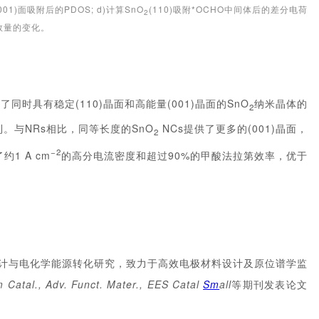
001)面吸附后的PDOS; d)计算SnO
(110)吸附*OCHO中间体后的差分电荷
2
Rs数量的变化。
了同时具有稳定(110)晶面和高能量(001)晶面的SnO
纳米晶体的
2
利。与NRs相比，同等长度的SnO
NCs提供了更多的(001)晶面，
2
−2
1 A cm
的高分电流密度和超过90%的甲酸法拉第效率，优于
设计与电化学能源转化研究，致力于高效电极材料设计及原位谱学监
 Catal., Adv. Funct. Mater., EES Catal
Sm
all
等期刊发表论文