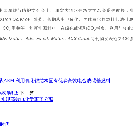
中国腐蚀与防护学会会士。加拿大阿尔伯塔大学名誉退休教授，
osion Science
编委。长期从事电催化、固体氧化物燃料电池/电
、CO
重整等）和新能源材料，在绿色能源和CO
捕集、利用与转化
2
2
Adv. Mater., Adv. Funct. Mater., ACS Catal.
等刊物发表论文400
队AEM:利用氧化锡结构固有优势高效电合成碳基燃料
化合成硝酸盐
下一篇
氯电池电极实现高效电化学离子分离
床时代