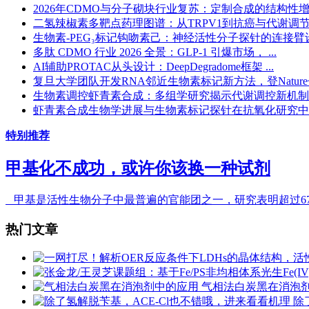
2026年CDMO与分子砌块行业复苏：定制合成的结构性增长机
二氢辣椒素多靶点药理图谱：从TRPV1到抗癌与代谢调
生物素-PEG₃标记钩吻素己：神经活性分子探针的连接臂设计
多肽 CDMO 行业 2026 全景：GLP-1 引爆市场， ...
AI辅助PROTAC从头设计：DeepDegradome框架 ...
复旦大学团队开发RNA邻近生物素标记新方法，登Nature子 
生物素调控虾青素合成：多组学研究揭示代谢调控新机制
虾青素合成生物学进展与生物素标记探针在抗氧化研究中
特别推荐
甲基化不成功，或许你该换一种试剂
甲基是活性生物分子中最普遍的官能团之一，研究表明超过67%的
热门文章
气相法白炭黑在消泡
除