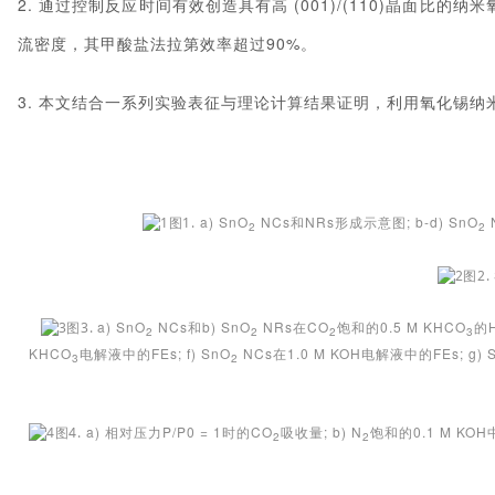
2. 通过控制反应时间有效创造具有高 (001)/(110)晶面比的
流密度，其甲酸盐法拉第效率超过90%。
3. 本文结合一系列实验表征与理论计算结果证明，利用氧化锡
a) SnO
NCs和NRs形成示意图; b-d) SnO
图1.
2
2
图2.
a) SnO
NCs和b) SnO
NRs在CO
饱和的0.5 M KHCO
的H
图3.
2
2
2
3
KHCO
电解液中的FEs; f) SnO
NCs在1.0 M KOH电解液中的FEs; g) 
3
2
a) 相对压力P/P0 = 1时的CO
吸收量; b) N
饱和的0.1 M KOH
图4.
2
2