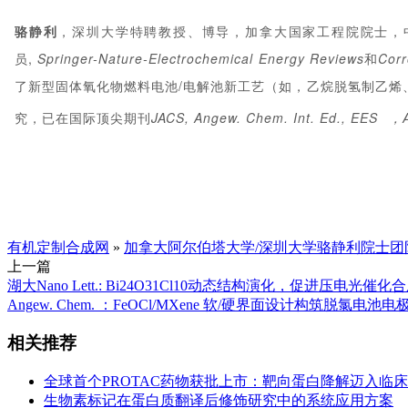
骆静利
，深圳大学特聘教授、博导，加拿大国家工程院院士，
员,
Springer-Nature-Electrochemical Energy Reviews
和
Corr
了新型固体氧化物燃料电池/电解池新工艺（如，乙烷脱氢制乙烯
究，已在国际顶尖期刊
JACS, Angew. Chem. Int. Ed.,
EES
，
有机定制合成网
»
加拿大阿尔伯塔大学/深圳大学骆静利院士团
上一篇
​湖大Nano Lett.: Bi24O31Cl10动态结构演化，促进压电光催
Angew. Chem. ：FeOCl/MXene 软/硬界面设计构筑脱
相关推荐
全球首个PROTAC药物获批上市：靶向蛋白降解迈入临
生物素标记在蛋白质翻译后修饰研究中的系统应用方案