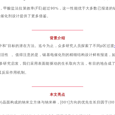
，甲酸盐法拉第效率(FE)超过90%，这一性能优于大多数已报道
电催化剂设计提供了更多借鉴。
背景介绍
中和”目标的潜在方法。迄今为止，众多研究人员探索了不同p区过渡
剂活性
。值得注意的是，锡基电催化剂的精细结构设计鲜有报道，如
多研究启发，我们采用表面能驱动的生长取向方法，有目的地合成了包含稳
其反应作用机制。
本文亮点
10)晶面构成的纳米立方体与纳米棒，[001]方向的优先生长归因于(0