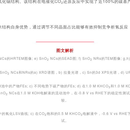
纳米氧化锡结构。该结构在电催化CO
还原反应中实现了近100%的碳基
2
纳米结构自身优势，通过调节不同晶面占比能够有效抑制竞争析氢反应
图文解析
NCs的HRTEM图像; e) SnO
NCs的SEAD图; f) SnO
NRs的TEM图像; g,h)
2
2
SnO
NCs和NRs的a) XRD谱图，b) 拉曼光谱，c) Sn的3d XPS光谱，d) 
2
池中的产物FEs; c) 不同电势下碳产物的FEs; d) 在1.0 M KHCO
和1.0 M
3
SnO
NCs在1.0 M KOH电解液的流动池中，在-0.8 V vs RHE下的稳定
2
较。
中的氧化LSV曲线; c) 在CO
饱和的0.5 M KHCO
电解液中，-0.6 V vs RHE下的
2
3
试。