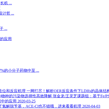
 ...
节
哲 ...
...
的应用
小分子药物中至 ...
一网打尽！解析OER反应条件下LDHs的晶体
张金龙/王灵芝课题组：基于Fe/PS非
剂中的应用
2020-03-25
了氢解脱苄基，ACE-Cl也不错哦，进来看看机理
2020-04-03