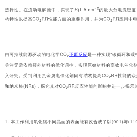
−2
选择性。在流动电解池中，实现了约1 A cm
的最大分电流密度
构特性以提高CO
RR性能方面的重要作用，并为CO
RR应用中
2
2
由可持续能源驱动的电化学CO
还原反应
是一种实现“碳循环和碳
2
关注无需依赖额外材料的优化调控，实现原始材料的高效电
催化
入研究。受到利用贵金属电催化剂固有结构提高CO
RR性能的众
2
和纳米棒(NRs)，探究其对CO
RR反应性能的影响并进一步揭示
2
1. 本工作利用氧化锡不同晶面的表面能有效合成了以(001)与(1