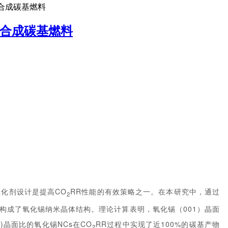
合成碳基燃料
电合成碳基燃料
化剂设计是提高CO
RR性能的有效策略之一。在本研究中，通过
2
面构成了氧化锡纳米晶体结构。理论计算表明，氧化锡（001）晶面
0)晶面比的氧化锡NCs在CO
RR过程中实现了近100%的碳基产物
2