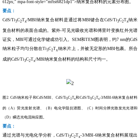
12px;" mpa-font-style="mftst6821dp1">纳米复合材料的元素分布图。
6
要点：
CdS/Ti
C
T
/MBI
纳米复合材料是通过将
MBI
键合在
CdS/Ti
C
T
纳米
3
2
x
3
2
x
复合材料的表面合成的。紫外
-
可见光吸收光谱和傅里叶变换红外光谱
证实，
MBI
可通过化学键成功引入。
SEM
和
TEM
图表明，约
7 nm
的
CdS
纳米粒子均匀分散在
Ti
C
T
纳米片上，并被无定形的
MBI
包裹。所合
3
2
x
成的
CdS/Ti
C
T
/MBI
纳米复合材料的结构和尺寸均一。
3
2
x
图
2.
CdS
纳米粒子和
CdS/MBI
、
CdS/Ti
C
T
和
CdS/Ti
C
T
-3/MBI-6
纳米复合材料
3
2
x
3
2
x
的（
A
）荧光发射光谱、（
B
）电化学阻抗谱图、（
C
）时间分辨光致发光光谱和
（
D
）瞬态光电流响应图。
要点：
通过光谱与光电化学分析，
CdS/Ti
C
T
-3/MBI-6
纳米复合材料展现出
3
2
x