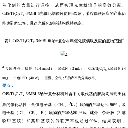
催化剂的含量进行调控，从而实现光生载流子的高效分离。
CdS/Ti
C
T
-3/MBI-6
光催化剂循环使用
5
次后，苄胺偶联反应的产率仍
3
2
x
能达到约
93%
，且该光催化剂的结构保持稳定。
a
表
1.
CdS/Ti
C
T
-3/MBI-6
纳米复合材料催化胺偶联反应的底物范围
3
2
x
a
反应条件：底物（
0.4 mmol
）、
MeCN
（
2 mL
）、
CdS/Ti
C
T
-3/MBI-6
（
4
3
2
x
b
mg
）、白色
LED
（
40 W
）、室温、空气；
的产率为分离收率。
要点：
CdS/Ti
C
T
-3/MBI-6
纳米复合材料对含不同取代基的胺类均展现出优
3
2
x
t
异的催化活性：含供电子基（
-CH
₃
、
-
Bu
）底物的产率达
94-96%
，吸
电子基（
-Cl
、
-CF
₃
、
-Br
）底物的产率达
80-95%
。此外，杂环胺（
2-
噻
吩甲基胺）和萘甲基胺的偶联产率也超过
90%
。结果表明，