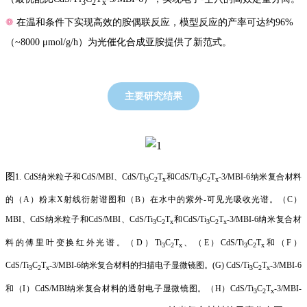
3
2
x
❁
在温和条件下实现高效的胺偶联反应，模型反应的产率可达约
96%
（
~8000
μmol/g/h）
为光催化合成亚胺提供了新范式。
主要研究结果
图
1.
CdS
纳米粒子和
CdS/MBI
、
CdS/Ti
C
T
和
CdS/Ti
C
T
-3/MBI-6
纳米复合材料
3
2
x
3
2
x
的（
A
）
粉末
X
射线衍射
谱图和（
B
）在水中的紫外
-
可见光吸收光谱。（
C
）
MBI
、
CdS
纳米粒子和
CdS/MBI
、
CdS/Ti
C
T
和
CdS/Ti
C
T
-3/MBI-6
纳米复合材
3
2
x
3
2
x
料的傅里叶变换红外光谱。（
D
）
Ti
C
T
、（
E
）
CdS/Ti
C
T
和（
F
）
3
2
x
3
2
x
CdS/Ti
C
T
-3/MBI-6
纳米复合材料的扫描电子显微镜图。
(G) CdS/Ti
C
T
-3/MBI-6
3
2
x
3
2
x
和（
I
）
CdS/MBI
纳米复合材料的透射电子显微镜图。（
H
）
CdS/Ti
C
T
-3/MBI-
3
2
x