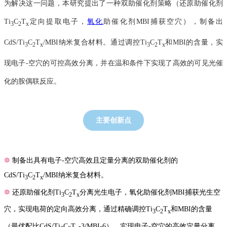
为解决这一问题，本研究提出了一种双助催化剂策略（还原助催化剂
Ti
C
T
定向提取电子，
氧化
助催化剂
MBI
捕获空穴），制备出
3
2
x
CdS/Ti
C
T
/MBI
纳米复合材料。通过调控
Ti
C
T
和
MBI
的含量，实
3
2
x
3
2
x
现电子
-
空穴的可控高效分离，并在温和条件下实现了高效的可见光催
化的胺偶联反应。
主要创新点
❁
制备出具有电子
-
空穴高效且定量分离的双助催化剂的
CdS/Ti
C
T
/MBI
纳米复合材料。
3
2
x
❁
还原助催化剂
Ti
C
T
分离光生电子，氧化助催化剂
MBI
捕获光生空
3
2
x
穴，实现电荷的定向高效分离，通过精确调控
Ti
C
T
和
MBI
的含量
3
2
x
（最优配比
CdS/Ti
C
T
-3/MBI-6
），实现电子
-
空穴的高效定量分离。