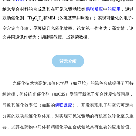
3
2
x
纳米复合材料的合成及其在可见光驱动胺类
偶联反应
中
的应用
，通过
双助催化剂
（
Ti
C
T
和
MBI
（
2-
巯基苯并咪唑））实现可量化的电子
-
3
2
x
空穴定向传输，显著提升光催化效率。论文第一作者为：高文婧，论
文共同通讯作者为：胡建强教授、戚朝荣教授。
背景介绍
光催化技术为高附加值化学品（如亚胺）的绿色合成提供了可持
续途径，但传统光催化剂（如
CdS
）受限于载流子复合速度快等问题，
导致其催化效率低（如胺的
偶联
反应
）。开发实现电子与空穴可定向
分离的双功能催化剂体系，对实现可见光驱动的有机高效转化至关重
要，尤其在药物中间体和精细化学品合成领域具有重要的应用价值。