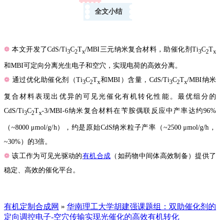
全文小结
❁
本文开发了
CdS/Ti
C
T
/MBI
三元纳米复合材料，助催化剂
Ti
C
T
3
2
x
3
2
x
和
MBI
可定向分离光生电子和空穴
，实现电荷的高效分离。
❁
通过优化助催化剂（
Ti
C
T
和
MBI
）含量，
CdS/Ti
C
T
/MBI
纳米
3
2
x
3
2
x
复合材料表现出优异的可见光催化有机转化性能。最优组分的
CdS/Ti
C
T
-3/MBI-6
纳米复合材料在苄胺偶联反应中产率达约
96%
3
2
x
（
~8000 μmol/g/
h
），约是原始
CdS
纳米粒子产率（
~2500 μmol/g/
h
，
~30%
）的
3
倍。
❁
该工作
为可见光驱动的
有机合成
（如药物中间体高效制备）提供了
稳定、高效的催化平台。
有机定制合成网
»
华南理工大学胡建强课题组：双助催化剂的
定向调控电子-空穴传输实现光催化的高效有机转化