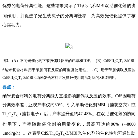
优秀的电荷分离性能。这些结果揭示了
Ti
C
T
和
MBI
双助催化剂的协
3
2
x
同作用，并促进了光生载流子的分离与迁移，为高效光催化提供了核
心驱动力。
图
3.
（
A
）不同光催化剂下苄胺偶联反应的产率和
TOF
。（
B
）
CdS/Ti
C
T
-3/MBI-
3
2
x
6
纳米复合材料用于苄胺偶联反应的可重复使用性。（
C
）用于苄胺偶联反应的
CdS/Ti
C
T
-3/MBI-6
纳米复合材料五次循环使用前后对应的
XRD
谱图。
3
2
x
要点：
纳米复合材料的电荷分离能力直接影响胺偶联反应的效率。
CdS
因电荷
分离效率差，亚胺产率仅约
30%
。引入单助催化剂
MBI
（捕获空穴）或
Ti
C
T
（捕获电子）后，产率提升至约
47-48%
。在双助催化剂的协同
3
2
x
作用下，产率随助催化剂的用量变化，最高可达约
96%
（
~8000
μmol/g/
h
）。这表明
CdS/Ti
C
T
-3/MBI
光催化剂的催化性能可通过助
3
2
x