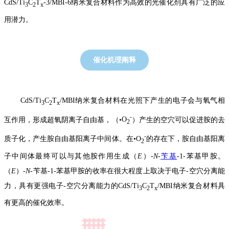
CdS/Ti
C
T
-3/MBI-6
纳米复合材料作为高效的光催化剂具有广泛的应
3
2
x
用潜力。
催化机理阐释
CdS/Ti
C
T
/MBI
纳米复合材料在光照下产生的电子会与氧气相
3
2
x
-
互作用，形成超氧阴离子自由基，（•
O
）产生的空穴可以促进胺的去
2
-
质子化，产生胺自由基阳离子中间体。在
•
O
的存在下，胺自由基阳离
2
子中间体最终可以与其他胺作用生成（
E
）
-
N
-
苄基
-1-
苯基甲胺。
（
E
）
-
N
-
苄基
-1-
苯基甲胺的收率在很大程度上取决于电子
-
空穴分离能
力，具有更强电子
-
空穴分离能力的
CdS/Ti
C
T
/MBI
纳米复合材料具
3
2
x
有更高的催化效率。