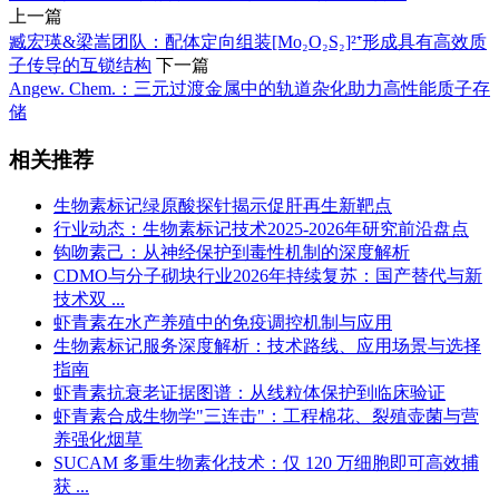
上一篇
臧宏瑛&梁嵩团队：配体定向组装[Mo₂O₂S₂]²⁺形成具有高效质
子传导的互锁结构
下一篇
Angew. Chem.：三元过渡金属中的轨道杂化助力高性能质子存
储
相关推荐
生物素标记绿原酸探针揭示促肝再生新靶点
行业动态：生物素标记技术2025-2026年研究前沿盘点
钩吻素己：从神经保护到毒性机制的深度解析
CDMO与分子砌块行业2026年持续复苏：国产替代与新
技术双 ...
虾青素在水产养殖中的免疫调控机制与应用
生物素标记服务深度解析：技术路线、应用场景与选择
指南
虾青素抗衰老证据图谱：从线粒体保护到临床验证
虾青素合成生物学"三连击"：工程棉花、裂殖壶菌与营
养强化烟草
SUCAM 多重生物素化技术：仅 120 万细胞即可高效捕
获 ...